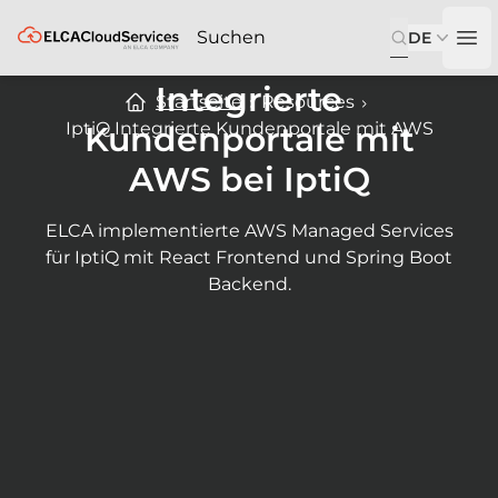
ELCA
DE
Op
Integrierte
Startseite
Resources
IptiQ Integrierte Kundenportale mit AWS
Kundenportale mit
AWS bei IptiQ
ELCA implementierte AWS Managed Services
für IptiQ mit React Frontend und Spring Boot
Backend.