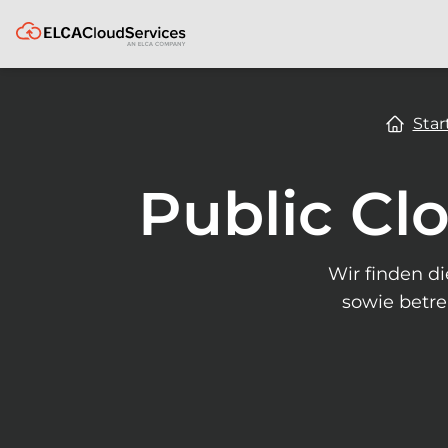
ELCA
Star
Public Cl
Wir finden di
sowie betre