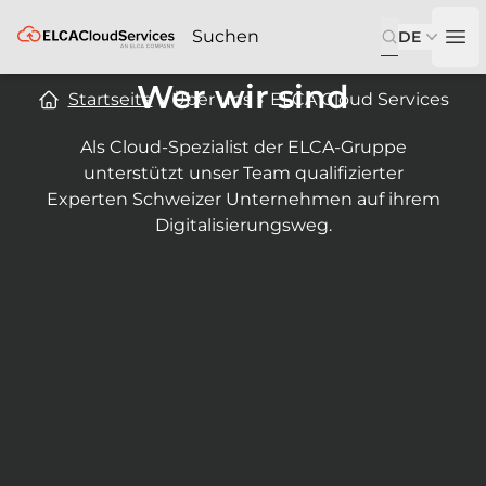
ELCA
DE
Op
Wer wir sind
Startseite
Über uns
ELCA Cloud Services
Als Cloud-Spezialist der ELCA-Gruppe
unterstützt unser Team qualifizierter
Experten Schweizer Unternehmen auf ihrem
Digitalisierungsweg.