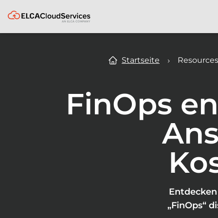
ELCA
Startseite
Resource
FinOps en
Ans
Ko
Entdecken 
„FinOps“ di