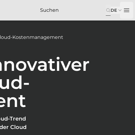
DE
Op
as Cloud-Kostenmanagement
nnovativer
oud-
ent
oud-Trend
 der Cloud