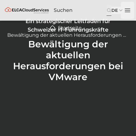
ELCA
DE
Op
Ein strategischer Leitfaden für
Startseite
Schweizer IT-Führungskräfte
Bewältigung der aktuellen Herausforderungen bei VMware
Bewältigung der
aktuellen
Herausforderungen bei
VMware