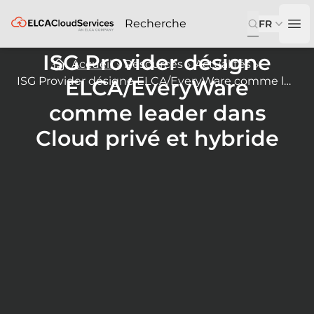
ELCA
FR
Op
ISG Provider désigne
Accueil
Resources
Actualités
ISG Provider désigne ELCA/EveryWare comme leader dans Cloud privé et hybride
ELCA/EveryWare
comme leader dans
Cloud privé et hybride